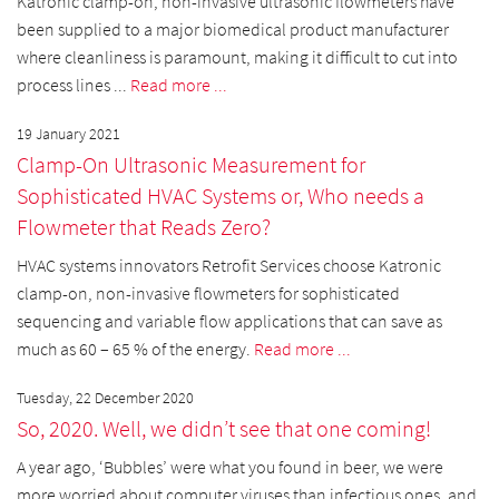
Katronic clamp-on, non-invasive ultrasonic flowmeters have
been supplied to a major biomedical product manufacturer
where cleanliness is paramount, making it difficult to cut into
process lines ...
Read more ...
19 January 2021
Clamp-On Ultrasonic Measurement for
Sophisticated HVAC Systems or, Who needs a
Flowmeter that Reads Zero?
HVAC systems innovators Retrofit Services choose Katronic
clamp-on, non-invasive flowmeters for sophisticated
sequencing and variable flow applications that can save as
much as 60 – 65 % of the energy.
Read more ...
Tuesday, 22 December 2020
So, 2020. Well, we didn’t see that one coming!
A year ago, ‘Bubbles’ were what you found in beer, we were
more worried about computer viruses than infectious ones, and