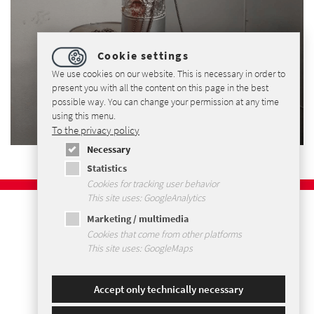
Cookie settings
We use cookies on our website. This is necessary in order to
present you with all the content on this page in the best
possible way. You can change your permission at any time
using this menu.
To the privacy policy
Necessary
Statistics
Cookies for tracking user behavior
This site uses: GoogleAnalytics
Imprint
Marketing / multimedia
Privacy Policy
Cookies that come from other platforms
Terms and Conditions
This site uses: GoogleMaps
Sitemap
Accept only technically necessary