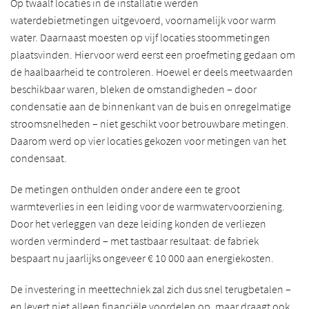
Op twaalf locaties in de installatie werden
waterdebietmetingen uitgevoerd, voornamelijk voor warm
water. Daarnaast moesten op vijf locaties stoommetingen
plaatsvinden. Hiervoor werd eerst een proefmeting gedaan om
de haalbaarheid te controleren. Hoewel er deels meetwaarden
beschikbaar waren, bleken de omstandigheden – door
condensatie aan de binnenkant van de buis en onregelmatige
stroomsnelheden – niet geschikt voor betrouwbare metingen.
Daarom werd op vier locaties gekozen voor metingen van het
condensaat.
De metingen onthulden onder andere een te groot
warmteverlies in een leiding voor de warmwatervoorziening.
Door het verleggen van deze leiding konden de verliezen
worden verminderd – met tastbaar resultaat: de fabriek
bespaart nu jaarlijks ongeveer € 10 000 aan energiekosten.
De investering in meettechniek zal zich dus snel terugbetalen –
en levert niet alleen financiële voordelen op, maar draagt ook