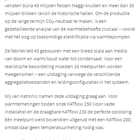
verlaten bijna 40 miljoen flessen Maggi-kruiden en meer dan 30
miljoen blikken ravioli de historische hallen. Om de productie
op de lange termijn CO₂-neutraal te maken, is een
gedetailleerde analyse van de warmtebehoefte cruciaal – vooral
met het oog op toekomstige elektrificatie via warmtepompen.
De fabriek telt 40 gebouwen met een breed scala aan media:
van stoom en warm/koud water tot condensaat. Voor een
realistische beoordeling moesten 16 meetpunten worden
meegenomen – een uitdaging vanwege de verschillende
aggregatietoestanden en leidingconfiguraties in het systeem.
Wij van Katronic namen deze uitdaging graag aan. Voor
warmtemetingen boden onze KATflow 150 (voor vaste
installatie) en de draagbare KATflow 230 de perfecte oplossing.
Eén meetpunt werd bovendien uitgerust met een KATflow 200,
omdat daar geen temperatuurmeting nodig was.