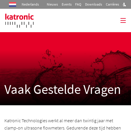
Nederlands
Nieuws
Events
FAQ
Downloads
Carrières
Home
Producten
Industrieën
Diensten
Vaak Gestelde Vragen
Bedrijf
Contact
Katronic Technologies werkt al meer dan twintig jaar met
clamp-on ultrasone flowmeters. Gedurende deze tijd hebben