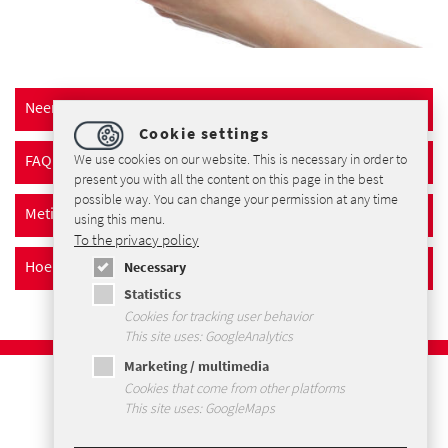
Neem contact op met
Cookie settings
FAQ
We use cookies on our website. This is necessary in order to
present you with all the content on this page in the best
possible way. You can change your permission at any time
Meting met twee kanalen
using this menu.
To the privacy policy
Hoe een wanddiktemeter te gebruiken
Necessary
Statistics
Cookies for tracking user behavior
This site uses: GoogleAnalytics
Marketing / multimedia
Imprint
Cookies that come from other platforms
Privacybeleid
This site uses: GoogleMaps
Voorwaarden en Condities
Sitemap