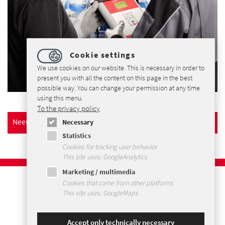
Cookie settings
We use cookies on our website. This is necessary in order to
present you with all the content on this page in the best
possible way. You can change your permission at any time
using this menu.
To the privacy policy
Neem contact op met
Necessary
Statistics
Cookies for tracking user behavior
This site uses: GoogleAnalytics
Marketing / multimedia
Imprint
Cookies that come from other platforms
Privacybeleid
This site uses: GoogleMaps
Voorwaarden en Condities
Sitemap
Accept only technically necessary