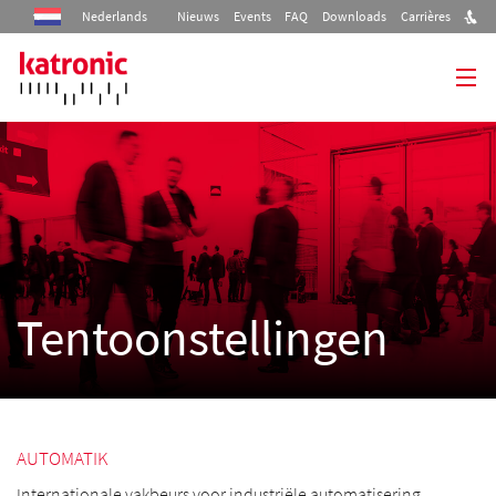
Nederlands
Nieuws
Events
FAQ
Downloads
Carrières
Home
Producten
Industrieën
Diensten
Tentoonstellingen
Bedrijf
Contact
AUTOMATIK
Internationale vakbeurs voor industriële automatisering,