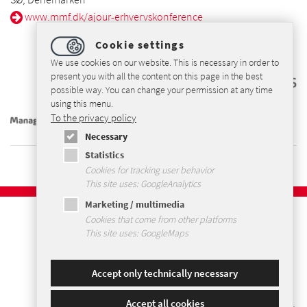
www.mmf.dk/ajour-erhvervskonference
Cookie settings
We use cookies on our website. This is necessary in order to
present you with all the content on this page in the best
possible way. You can change your permission at any time
using this menu.
To the privacy policy
Necessary
Statistics
Cookies for tracking user behavior
This site uses: GoogleAnalytics
Marketing / multimedia
Imprint
Cookies that come from other platforms
Privacybeleid
This site uses: GoogleMaps
Voorwaarden en Condities
Sitemap
Accept only technically necessary
Accept all cookies