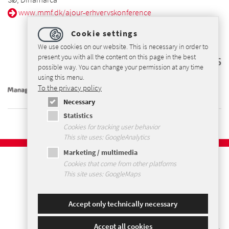
www.mmf.dk/ajour-erhvervskonference
Cookie settings
We use cookies on our website. This is necessary in order to
present you with all the content on this page in the best
possible way. You can change your permission at any time
using this menu.
To the privacy policy
Necessary
Statistics
Cookies for tracking user behavior
This site uses: GoogleAnalytics
Marketing / multimedia
Aviso legal
Cookies that come from other platforms
Política de privacidad
This site uses: GoogleMaps
Términos y condiciones
Mapa web
Accept only technically necessary
Accept all cookies