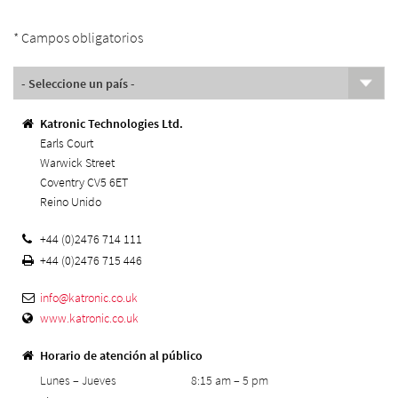
* Campos obligatorios
Katronic Technologies Ltd.
Earls Court
Warwick Street
Coventry CV5 6ET
Reino Unido
+44 (0)2476 714 111
+44 (0)2476 715 446
info@
katronic.co.uk
www.katronic.co.uk
Horario de atención al público
Lunes – Jueves
8:15 am – 5 pm