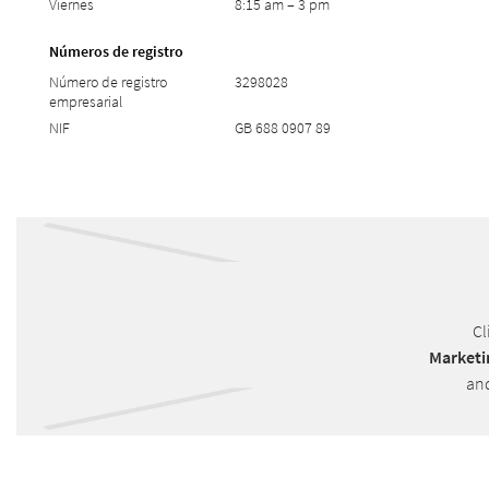
Viernes
8:15 am – 3 pm
Números de registro
Número de registro
3298028
empresarial
NIF
GB 688 0907 89
Cl
Marketi
and