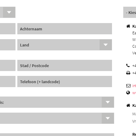
K
Ea
Wa
C
Ve
+4
+4
i
w
K
M
Vr
R