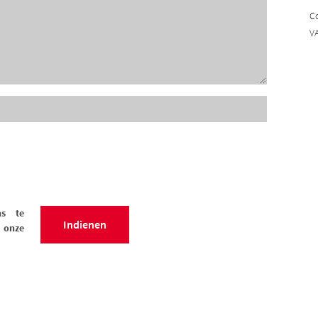
Co
VA
ns te
 onze