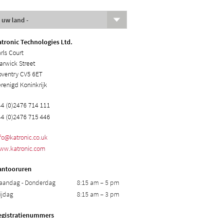
atronic Technologies Ltd.
rls Court
rwick Street
oventry CV5 6ET
renigd Koninkrijk
4 (0)2476 714 111
4 (0)2476 715 446
nfo@
katronic.co.uk
ww.katronic.com
antooruren
aandag - Donderdag
8:15 am – 5 pm
ijdag
8:15 am – 3 pm
egistratienummers