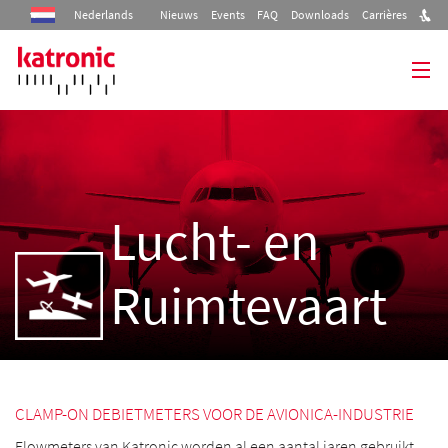
Nederlands
Nieuws
Events
FAQ
Downloads
Carrières
Home
Producten
Lucht- en
Industrieën
Ruimtevaart
Diensten
Bedrijf
Contact
CLAMP-ON DEBIETMETERS VOOR DE AVIONICA-INDUSTRIE
Flowmeters van Katronic worden al een aantal jaren gebruikt