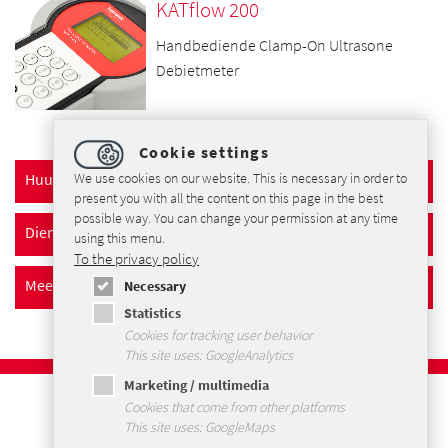
KATflow 200
Handbediende Clamp-On Ultrasone
Debietmeter
Cookie settings
Huur Service
We use cookies on our website. This is necessary in order to
present you with all the content on this page in the best
possible way. You can change your permission at any time
Dienst voor de Commissie
using this menu.
To the privacy policy
Meetdienst
Necessary
Statistics
Cookies for tracking user behavior
This site uses: GoogleAnalytics
Marketing / multimedia
Imprint
Cookies that come from other platforms
Privacybeleid
This site uses: GoogleMaps
Voorwaarden en Condities