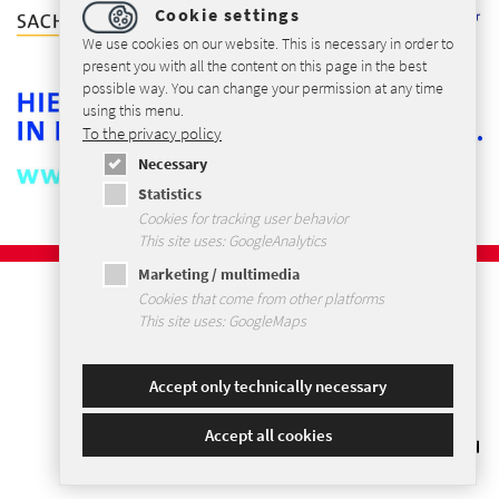
Cookie settings
We use cookies on our website. This is necessary in order to
present you with all the content on this page in the best
possible way. You can change your permission at any time
using this menu.
To the privacy policy
Necessary
Statistics
Cookies for tracking user behavior
This site uses: GoogleAnalytics
Marketing / multimedia
Imprint
Cookies that come from other platforms
Privacybeleid
This site uses: GoogleMaps
Voorwaarden en Condities
Sitemap
Accept only technically necessary
Accept all cookies