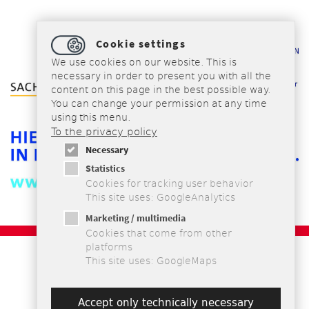
Cookie settings
We use cookies on our website. This is
necessary in order to present you with all the
content on this page in the best possible way.
You can change your permission at any time
using this menu.
To the privacy policy
Necessary
Statistics
Cookies for tracking user behavior
This site uses: GoogleAnalytics
Marketing / multimedia
Cookies that come from other
platforms
Импрессум
This site uses: GoogleMaps
Конфиденциальность
Положения и условия
Карта сайта
Accept only technically necessary