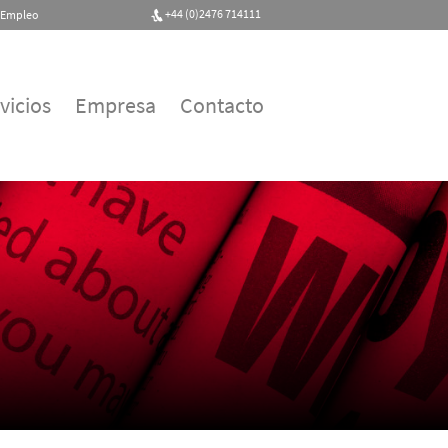
+44 (0)2476 714111
Empleo
vicios
Empresa
Contacto