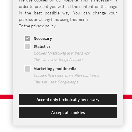
order to present you with all the content on this page
in the best possible way. You can change your
permission at any time using this menu.
To the privacy policy
Necessary
Statistics
Cookies for tracking user behavior
This site uses: GoogleAnalytics
Marketing / multimedia
Cookies that come from other platforms
This site uses: GoogleMaps
Accept only technically necessary
Accept all cookies