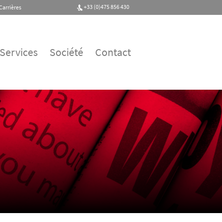
+33 (0)475 856 430
Carrières
Services
Société
Contact