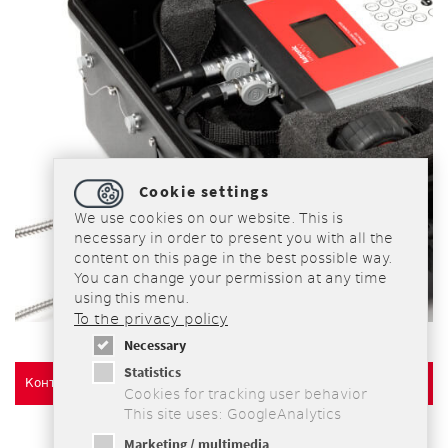
Cookie settings
We use cookies on our website. This is
necessary in order to present you with all the
content on this page in the best possible way.
You can change your permission at any time
using this menu.
To the privacy policy
Necessary
Statistics
Контакт
Cookies for tracking user behavior
This site uses: GoogleAnalytics
Marketing / multimedia