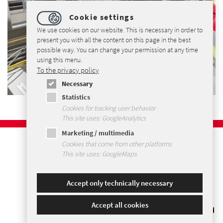
Cookie settings
We use cookies on our website. This is necessary in order to
present you with all the content on this page in the best
possible way. You can change your permission at any time
using this menu.
To the privacy policy
Necessary
Statistics
Cookies for tracking user behavior
This site uses: GoogleAnalytics
Marketing / multimedia
Imprint
Cookies that come from other platforms
Privacybeleid
This site uses: GoogleMaps
Voorwaarden en Condities
Sitemap
Accept only technically necessary
Accept all cookies