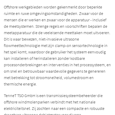
Offshore werkgebieden worden gekenmerkt door beperkte
ruimte en ruwe omgevingsomstandigheden. Zwaar voor de
mensen die er werken en zwaar voor de apparatuur - inclusief
de meetsystemen. Strenge regels en voorschriften bepalen de
meetapparatuur die de veeleisende meettaken moet uitvoeren.
Dit is waar bewezen, niet-invasieve ultrasone
flowmeettechnologie met zijn clamp-on sensortechnologie in
het spel komt, waardoor de gebruiker het systeem eenvoudig
kan installeren of herinstalleren zonder kostbare
procesonderbrekingen en interventies in het processysteem, en
om snel en betrouwbaar waardevolle gegevens te genereren
met betrekking tot stroomsnelheid, volumestroom en
thermische energie.
TenneT TSO GmbH is een transmissiesysteembeheerder die
offshore windmolenparken verbindt met het nationale
elektriciteitsnet. Zij zochten naar een compacte en robuuste
draagbare ultrasone debietmeter voor diverse