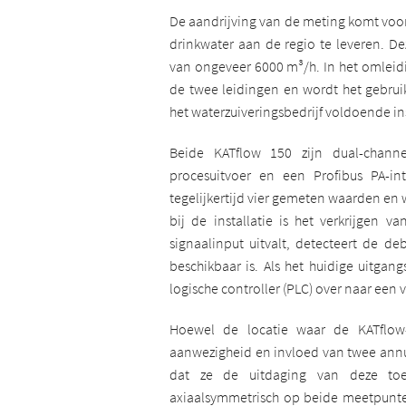
De aandrijving van de meting komt voor
drinkwater aan de regio te leveren. De
van ongeveer 6000 m³/h. In het omleidi
de twee leidingen en wordt het gebruik
het waterzuiveringsbedrijf voldoende in
Beide KATflow 150 zijn dual-chan
procesuitvoer en een Profibus PA-in
tegelijkertijd vier gemeten waarden en w
bij de installatie is het verkrijgen 
signaalinput uitvalt, detecteert de de
beschikbaar is. Als het huidige uitga
logische controller (PLC) over naar een
Hoewel de locatie waar de KATflow-
aanwezigheid en invloed van twee annu
dat ze de uitdaging van deze toe
axiaalsymmetrisch op beide meetpunte