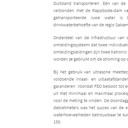
Duitsland transporteren. Eén van de 
verbonden met de Rappbode-dam van 
getransporteerde ruwe water is
drinkwaterbehoefte van de regio Saksen
Onderdeel van de infrastructuur van 
omleidingssysteem dat twee individue
omleidingsleidingen zijn twee Katronic
worden ze gebruikt om de stroming op d
Bij het gebruik van ultrasone meette
voldoende inlaat- en uitlaatafstande
garanderen. Voordat FEO besloot tot ee
uit met minimaal en maximaal procesp
voor de meting te vinden. De doorslag
debietmeters was het succes van de e
waterhoeveelheden betrouwbaar te ku
150.