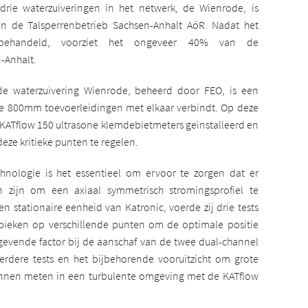
drie waterzuiveringen in het netwerk, de Wienrode, is
de Talsperrenbetrieb Sachsen-Anhalt AöR. Nadat het
 behandeld, voorziet het ongeveer 40% van de
-Anhalt.
de waterzuivering Wienrode, beheerd door FEO, is een
le 800mm toevoerleidingen met elkaar verbindt. Op deze
 KATflow 150 ultrasone klemdebietmeters geïnstalleerd en
eze kritieke punten te regelen.
chnologie is het essentieel om ervoor te zorgen dat er
n zijn om een axiaal symmetrisch stromingsprofiel te
n stationaire eenheid van Katronic, voerde zij drie tests
ieken op verschillende punten om de optimale positie
gevende factor bij de aanschaf van de twee dual-channel
erdere tests en het bijbehorende vooruitzicht om grote
nnen meten in een turbulente omgeving met de KATflow