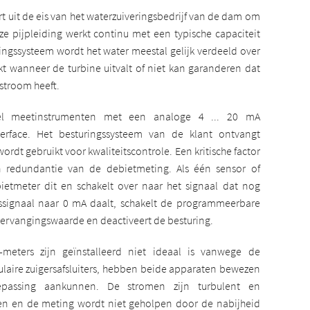
t uit de eis van het waterzuiveringsbedrijf van de dam om
ze pijpleiding werkt continu met een typische capaciteit
ngssysteem wordt het water meestal gelijk verdeeld over
t wanneer de turbine uitvalt of niet kan garanderen dat
stroom heeft.
nel meetinstrumenten met een analoge 4 ... 20 mA
terface. Het besturingssysteem van de klant ontvangt
ordt gebruikt voor kwaliteitscontrole. Een kritische factor
van redundantie van de debietmeting. Als één sensor of
bietmeter dit en schakelt over naar het signaal dat nog
ngssignaal naar 0 mA daalt, schakelt de programmeerbare
 vervangingswaarde en deactiveert de besturing.
meters zijn geïnstalleerd niet ideaal is vanwege de
laire zuigersafsluiters, hebben beide apparaten bewezen
passing aankunnen. De stromen zijn turbulent en
n en de meting wordt niet geholpen door de nabijheid