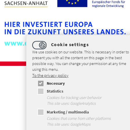
Cookie settings
We use cookies on our website. This is necessary in order to
present you with all the content on this page in the best
possible way. You can change your permission at any time
using this menu.
Imprint
To the privacy policy
Privacybeleid
Necessary
Voorwaarden en Condities
Statistics
Sitemap
Cookies for tracking user behavior
This site uses: GoogleAnalytics
Marketing / multimedia
Cookies that come from other platforms
This site uses: GoogleMaps