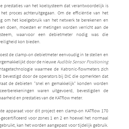
e prestaties van het koelsysteem dat verantwoordelijk is
et proces achteruitgegaan. Om de efficiëntie van het
dig om het koelgebruik van het netwerk te berekenen en
nen doen, moesten er metingen worden verricht aan de
 systeem, waarvoor een debietmeter nodig was die
eiligheid kon bieden.
oest de clamp-on debietmeter eenvoudig in te stellen en
vergemakkelijkt door de nieuwe
Audible Sensor Positioning
agetechnologie waarmee de Katronic-flowmeters zich
 bevestigd door de operators bij DIC die opmerkten dat
raat de debieten "snel en gemakkelijk" konden worden
ceerberekeningen waren uitgevoerd, bevestigden de
aarheid en prestaties van de KATflow meter.
kte apparaat voor dit project een clamp-on KATflow 170
-gecertificeerd voor zones 1 en 2 en hoewel het normaal
bruikt, kan het worden aangepast voor tijdelijk gebruik.