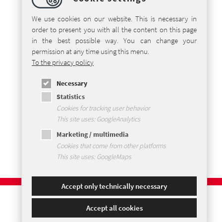
We use cookies on our website. This is necessary in
order to present you with all the content on this page
in the best possible way. You can change your
permission at any time using this menu.
To the privacy policy
Necessary
Statistics
Cookies for tracking user behavior
This site uses: GoogleAnalytics
Marketing / multimedia
Cookies that come from other platforms
This site uses: GoogleMaps
Accept only technically necessary
Accept all cookies