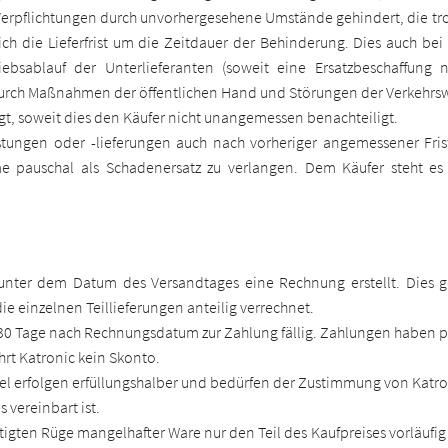
r Verpflichtungen durch unvorhergesehene Umstände gehindert, die tr
ich die Lieferfrist um die Zeitdauer der Behinderung. Dies auch b
iebsablauf der Unterlieferanten (soweit eine Ersatzbeschaffung n
urch Maßnahmen der öffentlichen Hand und Störungen der Verkehrs
tigt, soweit dies den Käufer nicht unangemessen benachteiligt.
stungen oder -lieferungen auch nach vorheriger angemessener Frist
e pauschal als Schadenersatz zu verlangen. Dem Käufer steht es 
unter dem Datum des Versandtages eine Rechnung erstellt. Dies gil
e einzelnen Teillieferungen anteilig verrechnet.
 30 Tage nach Rechnungsdatum zur Zahlung fällig. Zahlungen haben p
hrt Katronic kein Skonto.
l erfolgen erfüllungshalber und bedürfen der Zustimmung von Katro
s vereinbart ist.
chtigten Rüge mangelhafter Ware nur den Teil des Kaufpreises vorläu