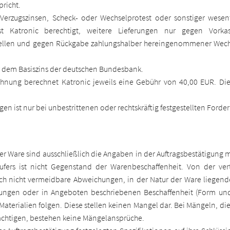
pricht.
 Verzugszinsen, Scheck- oder Wechselprotest oder sonstiger wesen
ist Katronic berechtigt, weitere Lieferungen nur gegen Vorkas
stellen und gegen Rückgabe zahlungshalber hereingenommener Wechs
r dem Basiszins der deutschen Bundesbank.
ahnung berechnet Katronic jeweils eine Gebühr von 40,00 EUR. Die
 ist nur bei unbestrittenen oder rechtskräftig festgestellten Forder
der Ware sind ausschließlich die Angaben in der Auftragsbestätigung m
fers ist nicht Gegenstand der Warenbeschaffenheit. Von der vert
ch nicht vermeidbare Abweichungen, in der Natur der Ware liegend
lungen oder in Angeboten beschriebenen Beschaffenheit (Form und 
terialien folgen. Diese stellen keinen Mangel dar. Bei Mängeln, di
rächtigen, bestehen keine Mängelansprüche.