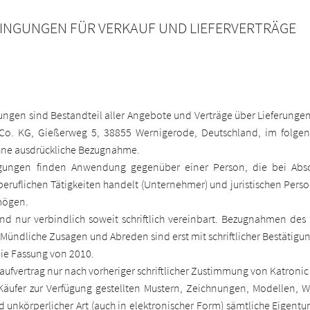
INGUNGEN FÜR VERKAUF UND LIEFERVERTRÄGE
gen sind Bestandteil aller Angebote und Verträge über Lieferungen
o. KG, Gießerweg 5, 38855 Wernigerode, Deutschland, im folgen
hne ausdrückliche Bezugnahme.
gungen finden Anwendung gegenüber einer Person, die bei Absch
eruflichen Tätigkeiten handelt (Unternehmer) und juristischen Pers
mögen.
nd nur verbindlich soweit schriftlich vereinbart. Bezugnahmen de
Mündliche Zusagen und Abreden sind erst mit schriftlicher Bestätigun
die Fassung von 2010.
aufvertrag nur nach vorheriger schriftlicher Zustimmung von Katronic
 Käufer zur Verfügung gestellten Mustern, Zeichnungen, Modellen,
d unkörperlicher Art (auch in elektronischer Form) sämtliche Eigent