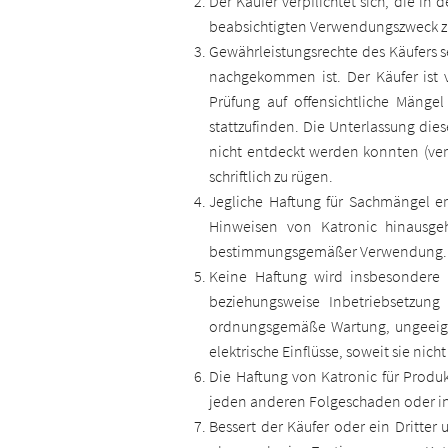
Der Käufer verpflichtet sich, die in 
beabsichtigten Verwendungszweck z
Gewährleistungsrechte des Käufers 
nachgekommen ist. Der Käufer ist 
Prüfung auf offensichtliche Mäng
stattzufinden. Die Unterlassung dies
nicht entdeckt werden konnten (ver
schriftlich zu rügen.
Jegliche Haftung für Sachmängel 
Hinweisen von Katronic hinausgeh
bestimmungsgemäßer Verwendung.
Keine Haftung wird insbesondere
beziehungsweise Inbetriebsetzung
ordnungsgemäße Wartung, ungeeigne
elektrische Einflüsse, soweit sie nic
Die Haftung von Katronic für Produ
jeden anderen Folgeschaden oder in
Bessert der Käufer oder ein Dritter