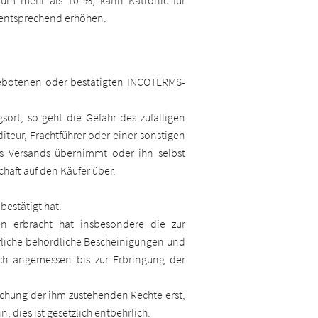
e um mehr als 10 %, kann Katronic für
ng entsprechend erhöhen.
gebotenen oder bestätigten INCOTERMS-
ort, so geht die Gefahr des zufälligen
teur, Frachtführer oder einer sonstigen
s Versands übernimmt oder ihn selbst
chaft auf den Käufer über.
bestätigt hat.
en erbracht hat insbesondere die zur
erliche behördliche Bescheinigungen und
sich angemessen bis zur Erbringung der
achung der ihm zustehenden Rechte erst,
 dies ist gesetzlich entbehrlich.