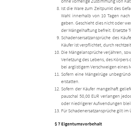
ohne vorherige Zustimmung von Ka
Ist die Ware zum Zeitpunkt des Gef
Wahl innerhalb von 10 Tagen nach 
geben. Geschieht dies nicht oder 
der Mängelhaftung befreit. Ersetzte
Schadensersatzansprüche des Käuf
Käufer ist verpflichtet, durch recht
Die Mängelansprüche verjähren, sow
Verletzung des Lebens, des Körpers o
bei arglistigem Verschweigen eines 
Sofern eine Mängelrüge unbegründe
erstatten.
Sofern der Käufer mangelhaft gelie
pauschal 50,00 EUR verlangen jed
oder niedrigerer Aufwendungen bleib
Für Schadenersatzansprüche gilt im 
§ 7 Eigentumsvorbehalt