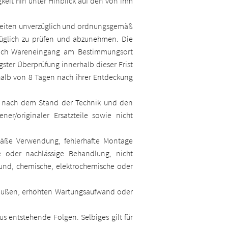
igkeit hin unter Hinblick auf den von ihm
nheiten unverzüglich und ordnungsgemäß
züglich zu prüfen und abzunehmen. Die
 nach Wareneingang am Bestimmungsort
gster Überprüfung innerhalb dieser Frist
rhalb von 8 Tagen nach ihrer Entdeckung
ng nach dem Stand der Technik und den
r/originaler Ersatzteile sowie nicht
äße Verwendung, fehlerhafte Montage
te oder nachlässige Behandlung, nicht
und, chemische, elektrochemische oder
inbußen, erhöhten Wartungsaufwand oder
s entstehende Folgen. Selbiges gilt für