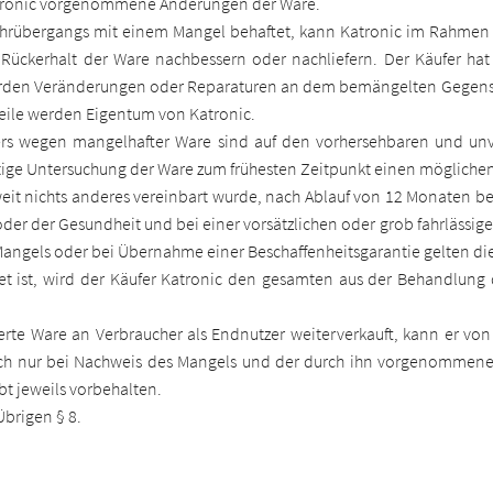
tronic vorgenommene Änderungen der Ware.
ahrübergangs mit einem Mangel behaftet, kann Katronic im Rahmen 
Rückerhalt der Ware nachbessern oder nachliefern. Der Käufer hat
werden Veränderungen oder Reparaturen an dem bemängelten Gegens
 Teile werden Eigentum von Katronic.
ers wegen mangelhafter Ware sind auf den vorhersehbaren und un
zeitige Untersuchung der Ware zum frühesten Zeitpunkt einen mögliche
eit nichts anderes vereinbart wurde, nach Ablauf von 12 Monaten b
der der Gesundheit und bei einer vorsätzlichen oder grob fahrlässige
Mangels oder bei Übernahme einer Beschaffenheitsgarantie gelten die 
t ist, wird der Käufer Katronic den gesamten aus der Behandlun
ferte Ware an Verbraucher als Endnutzer weiterverkauft, kann er v
och nur bei Nachweis des Mangels und der durch ihn vorgenommen
t jeweils vorbehalten.
Übrigen § 8.