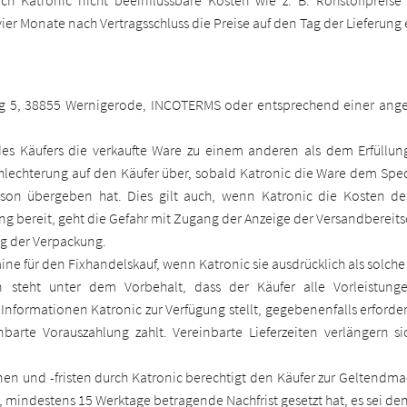
rch Katronic nicht beeinflussbare Kosten wie z. B. Rohstoffpreis
s vier Monate nach Vertragsschluss die Preise auf den Tag der Lieferu
weg 5, 38855 Wernigerode, INCOTERMS oder entsprechend einer an
es Käufers die verkaufte Ware zu einem anderen als dem Erfüllungs
hlechterung auf den Käufer über, sobald Katronic die Ware dem Spedi
son übergeben hat. Dies gilt auch, wenn Katronic die Kosten de
ung bereit, geht die Gefahr mit Zugang der Anzeige der Versandbereits
g der Verpackung.
ine für den Fixhandelskauf, wenn Katronic sie ausdrücklich als solche 
n steht unter dem Vorbehalt, dass der Käufer alle Vorleistung
 Informationen Katronic zur Verfügung stellt, gegebenenfalls erford
nbarte Vorauszahlung zahlt. Vereinbarte Lieferzeiten verlängern 
nen und -fristen durch Katronic berechtigt den Käufer zur Geltendm
indestens 15 Werktage betragende Nachfrist gesetzt hat, es sei denn,