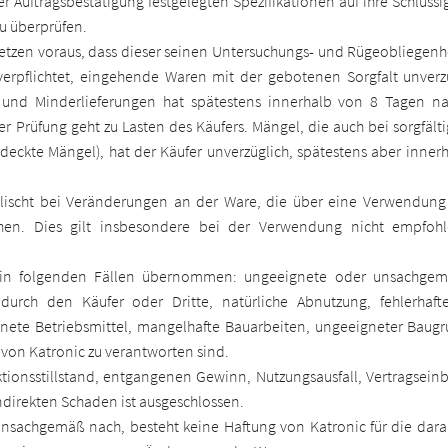
der Auftragsbestätigung festgelegten Spezifikationen auf ihre Schlüss
u überprüfen.
setzen voraus, dass dieser seinen Untersuchungs- und Rügeobliege
verpflichtet, eingehende Waren mit der gebotenen Sorgfalt unver
el und Minderlieferungen hat spätestens innerhalb von 8 Tagen
er Prüfung geht zu Lasten des Käufers. Mängel, die auch bei sorgfälti
deckte Mängel), hat der Käufer unverzüglich, spätestens aber inne
erlischt bei Veränderungen an der Ware, die über eine Verwendu
en. Dies gilt insbesondere bei der Verwendung nicht empfohlene
 in folgenden Fällen übernommen: ungeeignete oder unsachgem
 durch den Käufer oder Dritte, natürliche Abnutzung, fehlerhaf
te Betriebsmittel, mangelhafte Bauarbeiten, ungeeigneter Baugr
ht von Katronic zu verantworten sind.
ktionsstillstand, entgangenen Gewinn, Nutzungsausfall, Vertragse
direkten Schaden ist ausgeschlossen.
 unsachgemäß nach, besteht keine Haftung von Katronic für die darau