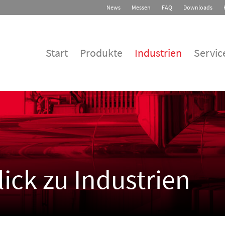
News
Messen
FAQ
Downloads
Start
Produkte
Industrien
Servic
ick zu Industrien