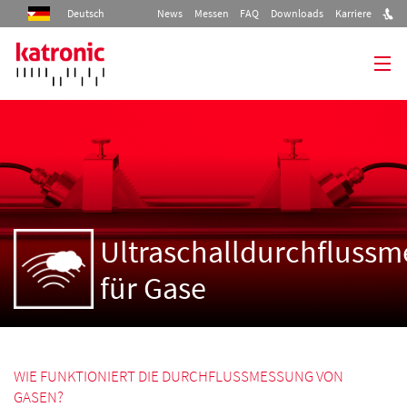
Deutsch
News
Messen
FAQ
Downloads
Karriere
+49 (0)3943 239 900
Start
Produkte
Industrien
Ultraschalldurchfluss
Services
für Gase
Unternehmen
Kontakt
WIE FUNKTIONIERT DIE DURCHFLUSSMESSUNG VON
GASEN?