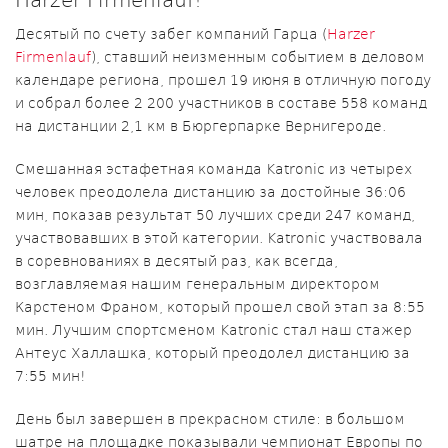
Десятый по счету забег компаний Гарца (
Harzer
Firmenlauf
), ставший неизменным событием в деловом
календаре региона, прошел 19 июня в отличную погоду
и собрал более 2 200 участников в составе 558 команд
на дистанции 2,1 км в Бюргерпарке Вернигероде.
Смешанная эстафетная команда Katronic из четырех
человек преодолела дистанцию за достойные 36:06
мин, показав результат 50 лучших среди 247 команд,
участвовавших в этой категории. Katronic участвовала
в соревнованиях в десятый раз, как всегда,
возглавляемая нашим генеральным директором
Карстеном Франом, который прошел свой этап за 8:55
мин. Лучшим спортсменом Katronic стал наш стажер
Антеус Халлашка, который преодолел дистанцию за
7:55 мин!
День был завершен в прекрасном стиле: в большом
шатре на площадке показывали чемпионат Европы по