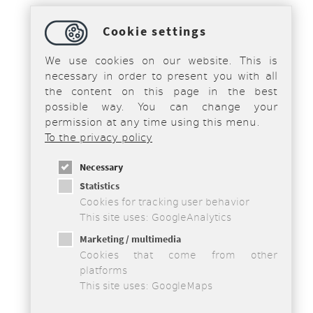
Cookie settings
We use cookies on our website. This is
necessary in order to present you with all
the content on this page in the best
possible way. You can change your
permission at any time using this menu.
To the privacy policy
Necessary
Statistics
Cookies for tracking user behavior
This site uses: GoogleAnalytics
Marketing / multimedia
Cookies that come from other
platforms
This site uses: GoogleMaps