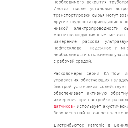
необходимого вскрытия трубопр
Иногда после установки встр
транспортировки сырья могут воз
другие трудности приводящие к п
низкой электропроводности с
магнитно-индукционные методы 
измерение расхода ультразв
нефтесклада - надежное и мно
необходимости отключения участк
с рабочей средой.
Расходомеры серии KATflow и
управления, облегчающих наладку
быстрой установки» содействуе
обеспечивает активную обратн
измерения при настройке расхо
датчиков»
использует акустически
безопасно найти точное положени
Дистрибьютор Katronic в Бени