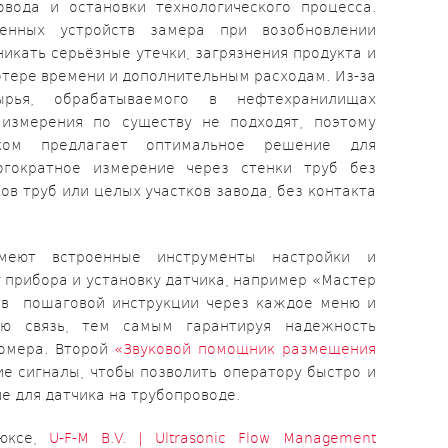
овода и остановки технологического процесса.
оенных устройств замера при возобновлении
никать серьёзные утечки, загрязнения продукта и
отере времени и дополнительным расходам. Из-за
ырья, обрабатываемого в нефтехранилищах
измерения по существу не подходят, поэтому
уком предлагает оптимальное решение для
гократное измерение через стенки труб без
ов труб или целых участков завода, без контакта
меют встроенные инструменты настройки и
 прибора и установку датчика, например «Мастер
т в пошаговой инструкции через каждое меню и
ую связь, тем самым гарантируя надежность
домера. Второй
«Звуковой помощник размещения
е сигналы, чтобы позволить оператору быстро и
е для датчика на трубопроводе.
люксе,
U-F-M B.V. | Ultrasonic Flow Management