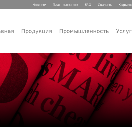
Новости
План выставок
FAQ
Скачать
Карьер
авная
Продукция
Промышленность
Услу