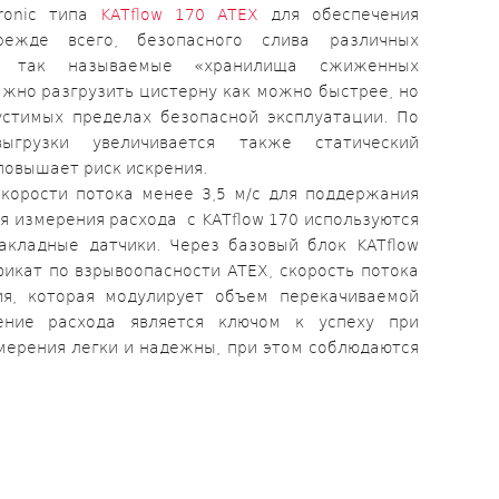
ronic типа
KATflow 170 ATEX
для обеспечения
режде всего, безопасного слива различных
 в так называемые «хранилища сжиженных
ажно разгрузить цистерну как можно быстрее, но
устимых пределах безопасной эксплуатации. По
ыгрузки увеличивается также статический
 повышает риск искрения.
скорости потока менее 3,5 м/с для поддержания
ля измерения расхода с KATflow 170 используются
акладные датчики. Через базовый блок KATflow
икат по взрывоопасности ATEX, скорость потока
ия, которая модулирует объем перекачиваемой
ение расхода является ключом к успеху при
мерения легки и надежны, при этом соблюдаются